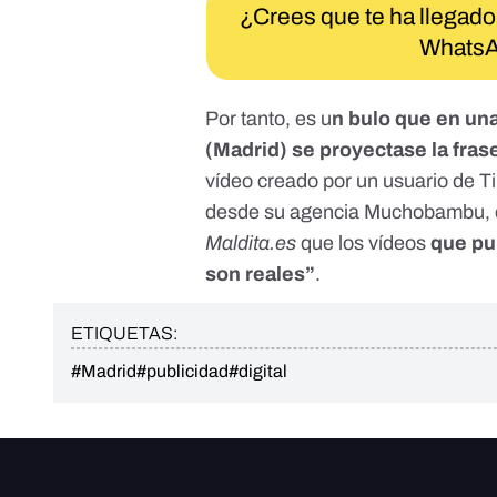
¿Crees que te ha llegado
WhatsA
Por tanto, es u
n bulo que en una 
(Madrid) se proyectase la fras
vídeo creado por un usuario de T
desde su agencia Muchobambu, es
Maldita.es
que los vídeos
que pub
son reales”
.
ETIQUETAS:
#Madrid
#publicidad
#digital