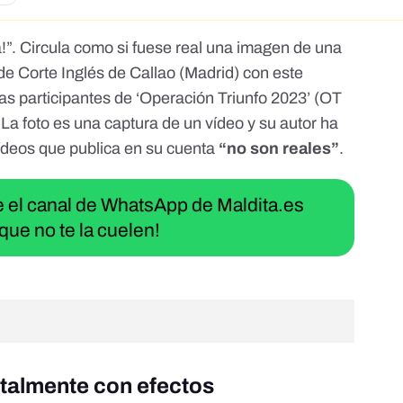
!
”. Circula
como si fuese real una imagen de una
io de Corte Inglés de Callao (Madrid) con
este
las participantes de ‘Operación Triunfo 2023’ (OT
. La foto es una captura de un vídeo y su autor ha
ídeos que publica en su cuenta
“no son reales”
.
ue el canal de WhatsApp de Maldita.es
que no te la cuelen!
italmente con efectos