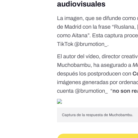
audiovisuales
La imagen, que se difunde como re
de Madrid con la frase “Ruslana, 
como Aitana”. Esta captura proc
TikTok @brumotion_
.
El autor d
el vídeo, director creat
Muchobambu, ha asegurado a
Ma
después los postproducen con
Co
imágenes generadas por ordenado
cuenta @brumotion_ “
no son re
Captura de la respuesta de Muchobambu.