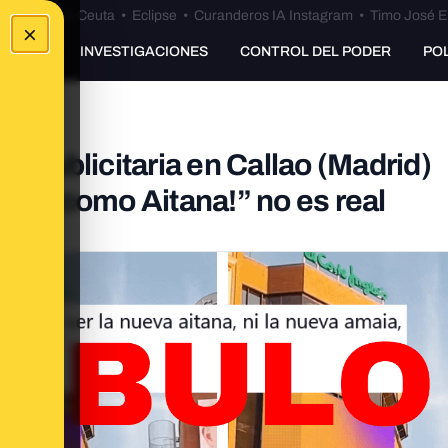
euta
•
Bulos Ceuta
•
Eclipse
•
Curanderos IA Instagram
•
Timo José E
×
UNKING
INVESTIGACIONES
CONTROL DEL PODER
PO
a publicitaria en Callao (Madrid)
arás como Aitana!” no es real