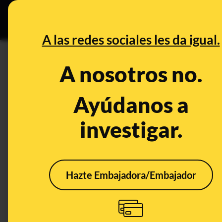
Especial C
DESINFO
PREB
A las redes sociales les da igual.
DESINFO
A nosotros no.
No, esta imagen de una pantall
proyectando “¡Ruslana, triunf
Ayúdanos a
investigar.
Publicado el
Feb 1, 2024, 9:34:46 AM
Hazte Embajadora/Embajador