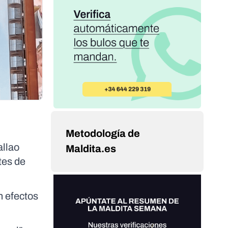
Metodología de
allao
Maldita.es
tes de
n efectos