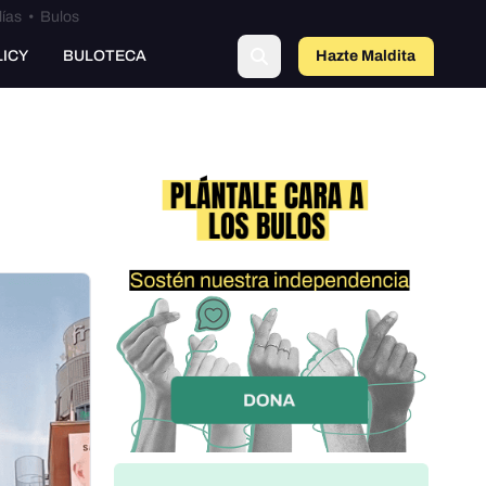
lías
•
Bulos
o
LICY
BULOTECA
Hazte Maldit
a