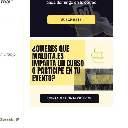
 real”
n Triunfo
Channels: