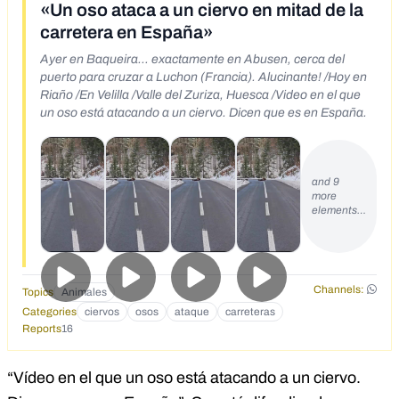
«Un oso ataca a un ciervo en mitad de la
carretera en España»
Ayer en Baqueira… exactamente en Abusen, cerca del
puerto para cruzar a Luchon (Francia). Alucinante! /Hoy en
Riaño /En Velilla /Valle del Zuriza, Huesca /Video en el que
un oso está atacando a un ciervo. Dicen que es en España.
and 9
more
elements…
Channels:
Topics
Animales
Categories
ciervos
osos
ataque
carreteras
Reports
16
“Vídeo en el que un oso está atacando a un ciervo.