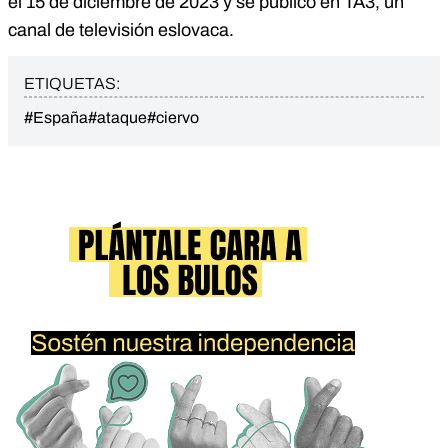
el 15 de diciembre de 2023 y se publicó en TA3, un
canal de televisión eslovaca.
ETIQUETAS:
#España
#ataque
#ciervo