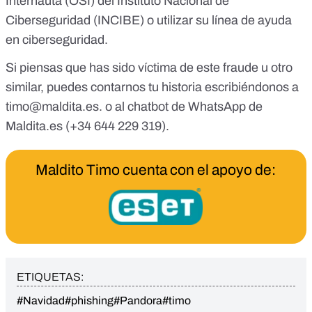
Internauta
(OSI) del
Instituto Nacional de
Ciberseguridad
(INCIBE) o utilizar su
línea de ayuda
en ciberseguridad
.
Si piensas que has sido víctima de este fraude u otro
similar, puedes contarnos tu historia escribiéndonos a
timo@maldita.es
. o al
chatbot de WhatsApp de
Maldita.es
(+34 644 229 319)
.
Maldito Timo cuenta con el apoyo de:
ETIQUETAS:
#Navidad
#phishing
#Pandora
#timo