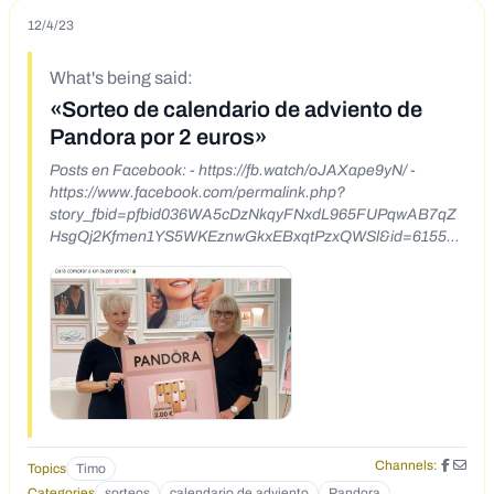
12/4/23
What's being said:
«Sorteo de calendario de adviento de
Pandora por 2 euros»
Posts en Facebook: - https://fb.watch/oJAXape9yN/ -
https://www.facebook.com/permalink.php?
story_fbid=pfbid036WA5cDzNkqyFNxdL965FUPqwAB7qZ
HsgQj2Kfmen1YS5WKEznwGkxEBxqtPzxQWSl&id=615538
43683990
Channels:
Topics
Timo
Categories
sorteos
calendario de adviento
Pandora