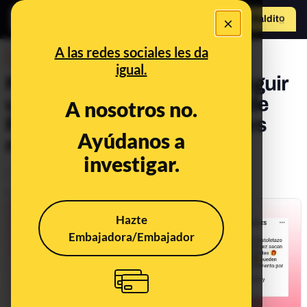
×
Hazte Maldit
o
Abrir menú
A las redes sociales les da
DESINFO
igual.
No, este sorteo para conseguir
un calendario de adviento de
A nosotros no.
Pandora por dos euros no es
Ayúdanos a
real: es ‘phishing’
investigar.
Timo
Publicado el
Dec 5, 2023, 12:26:03 PM
Hazte
Embajadora/Embajador