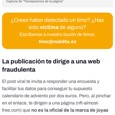
Captura de “Transparencia de la página”
¿Crees haber detectado un timo? ¿Has
sido
víctima
de alguno?
Escríbenos a nuestro buzón de timos:
timo@maldita.es
La publicación te dirige a una web
fraudulenta
El post viral te invita a responder una encuesta y
facilitar tus datos para conseguir tu supuesto
calendario de adviento por dos euros. Pero, al pinchar
en el enlace, te dirigen a una página (
nft-almost-
free.com
) que
no es la oficial de la marca de joyas