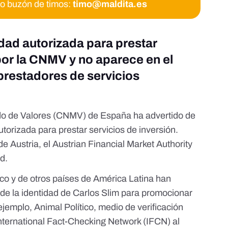
ro buzón de timos:
timo@maldita.es
tidad autorizada para prestar
por la CNMV y no aparece en el
 prestadores de servicios
do de Valores (CNMV) de España ha advertido de
utorizada para prestar servicios de inversión
.
de Austria,
el Austrian Financial Market Authority
ad
.
o y de otros países de América Latina han
so de la identidad de Carlos Slim para promocionar
 ejemplo,
Animal Político
, medio de verificación
nternational Fact-Checking Network (IFCN)
al