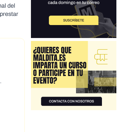
al del
prestar
-