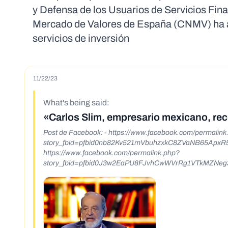
y Defensa de los Usuarios de Servicios Fin
Mercado de Valores de España (CNMV) ha ad
servicios de inversión
11/22/23
What's being said:
«Carlos Slim, empresario mexicano, reco
Post de Facebook: - https://www.facebook.com/permalink.php?
story_fbid=pfbid0nb82Kv521mVbuhzxkC8ZVaNB65Ap
https://www.facebook.com/permalink.php?
story_fbid=pfbid0J3w2EaPU8FJvhCwWVrRg1VTkMZNe