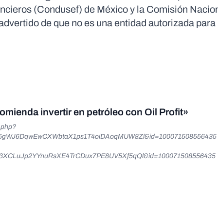
ancieros (Condusef) de México y la Comisión Nacion
vertido de que no es una entidad autorizada para 
mienda invertir en petróleo con Oil Profit»
xR5gWJ6DqwEwCXWbtaX1ps1T4oiDAoqMUW8Zl&id=100071508556435 
g3XCLuJp2YYnuRsXE4TrCDux7PE8UV5Xf5qQl&id=100071508556435