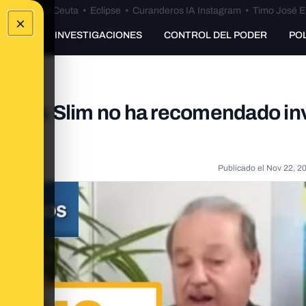
euta
•
Bulos Ceuta
•
Eclipse
•
Curanderos IA Instagram
•
Timo José E
×
UNKING
INVESTIGACIONES
CONTROL DEL PODER
PO
arlos Slim no ha recomendado inv
Publicado el
Nov 22, 2