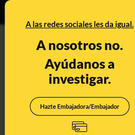
Especial C
DESINFO
PREB
A las redes sociales les da igual.
DESINFO
A nosotros no.
No, el empresario mexicano C
en petróleo con Oil Profit
Ayúdanos a
investigar.
Timo
Tecnología
Hazte Embajadora/Embajador