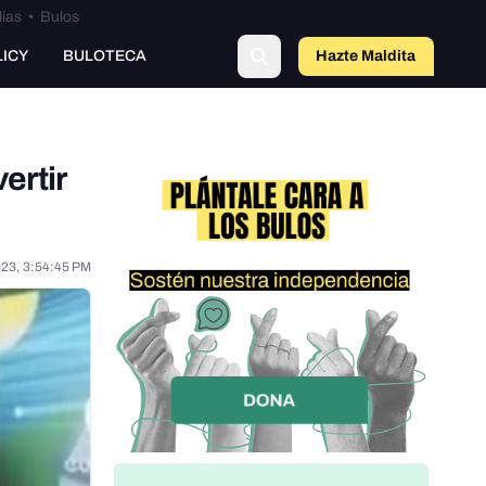
lías
•
Bulos
LICY
BULOTECA
Hazte Maldit
o
ertir
023, 3:54:45 PM