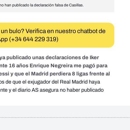
o han publicado la declaración falsa de Casillas.
 un bulo? Verifica en nuestro chatbot de
pp (+34 644 229 319)
ya publicado unas declaraciones de Iker
rante 16 años Enrique Negreira me pagó para
si y que el Madrid perdiera 8 ligas frente al
ros de que el exjugador del Real Madrid haya
te y el diario AS asegura no haber publicado