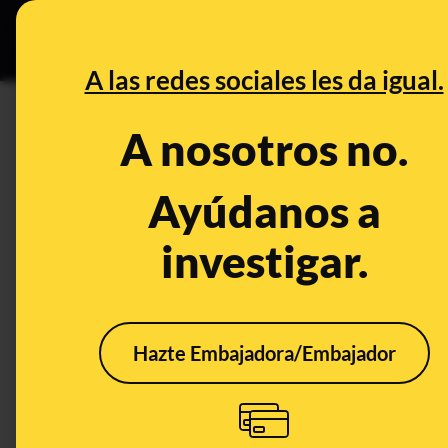
Grupos Ceuta
•
DESINFO
PREB
A las redes sociales les da igual.
DESINFO
A nosotros no.
No, AS no ha publicado unas 
Casillas en las que dice que 
Ayúdanos a
goles de Messi”
investigar.
Publicado el
Oct 2, 2023, 2:43:28 PM
Hazte Embajadora/Embajador