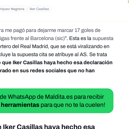
ríquez Negreira
Iker Casillas
ra me pagó para dejarme marcar 17 goles de
igas frente al Barcelona (sic)
”. Esta es la
supuesta
ortero del Real Madrid, que se está viralizando en
luye la supuesta cita se atribuye al AS. Se trata
e que Iker Casillas haya hecho esa declaración
rado en sus redes sociales que no han
 de WhatsApp de Maldita.es para recibir
 herramientas
para que no te la cuelen!
 Iker Casillas haya hecho esa