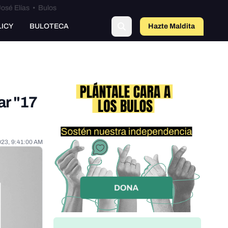
osé Elías
•
Bulos
LICY
BULOTECA
Hazte Maldit
o
ar "17
023, 9:41:00 AM