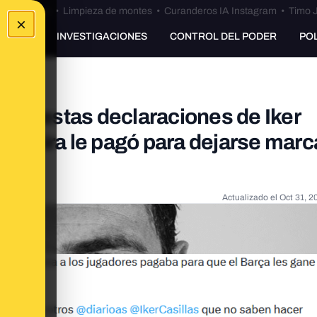
Bulos Ceuta
•
Limpieza de montes
•
Curanderos IA Instagram
•
Timo J
×
UNKING
INVESTIGACIONES
CONTROL DEL PODER
PO
supuestas declaraciones de Iker
Negreira le pagó para dejarse marc
Actualizado el
Oct 31, 2