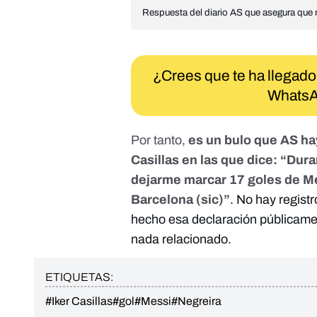
Respuesta del diario AS que asegura que n
¿Crees que te ha llegado
WhatsA
Por tanto,
es un bulo que AS ha
Casillas en las que dice: “Du
dejarme marcar 17 goles de Mes
Barcelona (sic)”
. No hay regist
hecho esa declaración públicamen
nada relacionado.
ETIQUETAS:
#Iker Casillas
#gol
#Messi
#Negreira