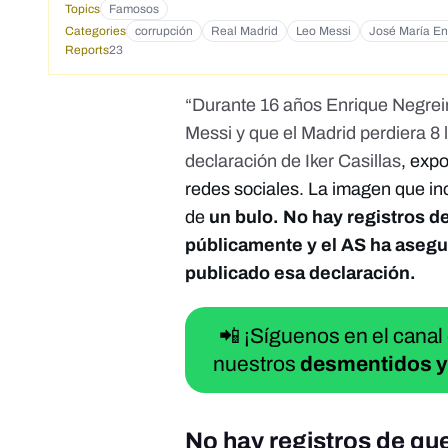
Topics
Famosos
Categories
corrupción
Real Madrid
Leo Messi
José María En
Reports
23
“Durante 16 años Enrique Negrei
Messi y que el Madrid perdiera 8 l
declaración de Iker Casillas
, exp
redes sociales. La imagen que inc
de
un bulo. No hay registros d
públicamente y el AS ha asegu
publicado esa declaración.
📲 ¡Síguenos en el canal
nuestros
desmentidos y
No hay registros de que