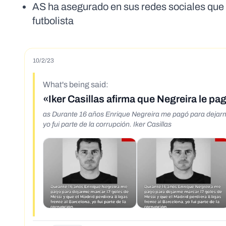
AS ha asegurado en sus redes sociales que 
futbolista
10/2/23
What's being said:
«Iker Casillas afirma que Negreira le p
as Durante 16 años Enrique Negreira me pagó para dejarme marcar 17 goles de Messi y que el Madrid perdiera 8 ligas frente al Barcelona,
yo fui parte de la corrupción. Iker Casillas