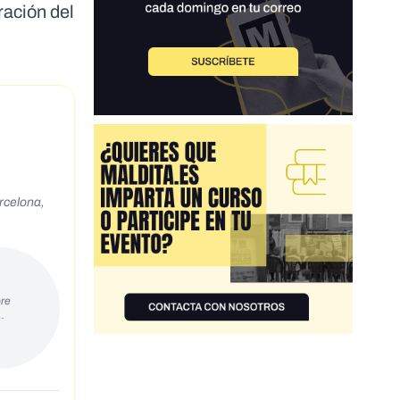
ración del
re
…