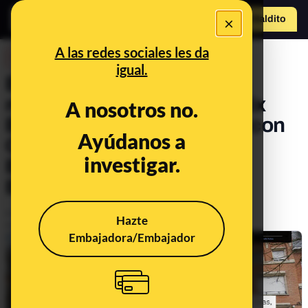
×
Hazte Maldit
o
Abrir menú
A las redes sociales les da
DESINFO
igual.
El bulo de la reunión de los
ministros en funciones Félix
A nosotros no.
Bolaños y Manuel Albares con
Ayúdanos a
Carles Puigdemont en la
investigar.
Embajada de Colombia en
Bruselas
Publicado el
Oct 6, 2023, 3:23:20 PM
Hazte
Actualizado el
Oct 6, 2023, 3:24:20 PM
Embajadora/Embajador