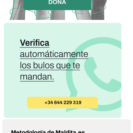
Metodología de Maldita.es