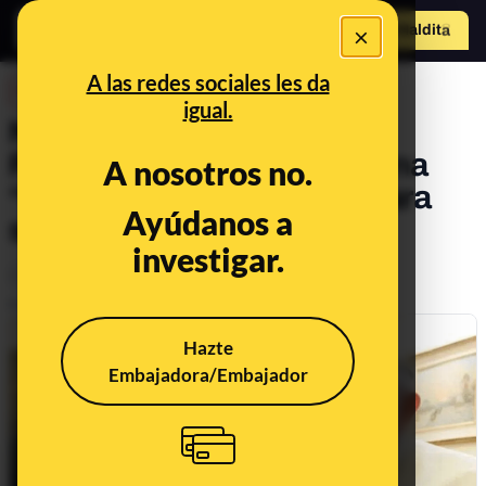
×
Hazte Maldit
o
Abrir menú
A las redes sociales les da
DESINFO
igual.
No, Bill Clinton y el Papa
Francisco no han pedido una
A nosotros no.
“despoblación urgente” para
Ayúdanos a
salvar el planeta
investigar.
Consumo
Economía
Publicado el
Oct 2, 2023, 10:26:08 AM
Hazte
Embajadora/Embajador