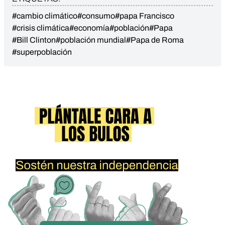
#cambio climático
#consumo
#papa Francisco
#crisis climática
#economía
#población
#Papa
#Bill Clinton
#población mundial
#Papa de Roma
#superpoblación