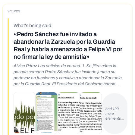
9/13/23
What's being said:
«Pedro Sánchez fue invitado a
abandonar la Zarzuela por la Guardia
Real y habría amenazado a Felipe VI por
no firmar la ley de amnistía»
Alvise Pérez Las noticias de verdad: 1. Se filtra cómo la
pasada semana Pedro Sánchez fue invitado junto a su
portavoz en funciones y comitiva a abandonar la Zarzuela
por la Guardia Real: El Presidente del Gobierno habría
amenazado al Rey Felipe VI por su rechazo a firmar la Ley
de Amnistía en caso de que se le presente. "El Rey ya ha
dejado claro a su círculo que afrontará con responsabilidad
una crisis institucional antes que permitir el derrumbe de la
and 199
more
Constitución"
elements…