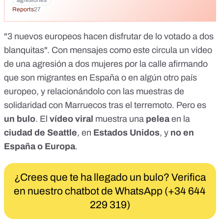
agresiones
https://www.facebook.com/share/v/1HFHBD8ekq/ Esto es lo
Reports
27
que están trayendo a España... De fondo un audio: Aplaudía
a aquellos que han saltado la valla de Marruecos. Queremos
que vengan con nosotros 🇺🇲 | ATENCIÓN: Dos mujeres
"3 nuevos europeos hacen disfrutar de lo votado a dos
fueron brutalmente golpeadas en Seattle, Estados Unidos.
blanquitas"
. Con mensajes como
este
circula un vídeo
https://x.com/AlertaMundoNews/status/1700786598034485
321 Con los votos a favor de los peperos y de los sociatas
de una agresión a dos mujeres por la calle afirmando
https://x.com/luissuarezherna/status/193488632958782714
que son migrantes en España o en algún otro país
8 Esa es la expresión de la Cultura Alofoke. Esta vez en
europeo, y relacionándolo con las muestras de
Estados Unidos.
https://x.com/domingo_paez/status/1700911752911667704
solidaridad con
Marruecos tras el terremoto
. Pero es
Ibrahim, Abdul and Azibo show us their culture. So much
un bulo
. El
vídeo viral
muestra una
pelea
en la
enrichment http://t.me/RadioGenoa
https://x.com/RadioGenoa/status/1700771184726479194
ciudad de Seattle
, en
Estados Unidos
, y
no en
España o Europa
.
¿Crees que te ha llegado un bulo? Verifica
en nuestro chatbot de WhatsApp (+34 644
229 319)