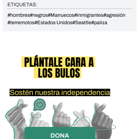
ETIQUETAS:
#hombres
#negros
#Marruecos
#inmigrantes
#agresión
#terremotos
#Estados Unidos
#Seattle
#paliza