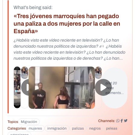
What's being said:
«Tres jóvenes marroquíes han pegado
una paliza a dos mujeres por la calle en
España»
¿Habéis visto este vídeo reciente en televisión? ¿Lo han
denunciado nuestros políticos de izquierdas? ✊♀️ ¿Habéis
visto este vídeo reciente en televisión? ¿Lo han denunciado
nuestros políticos de izquierdas o de derechas? ¿Lo han
publicado y viralizado las asociaciones feministas? ¿Las
feministas como Yolanda Díaz, Irene Montero o Pedro
Sánchez se han manifestado masivamente en su contra? ➡️
No, por que no ha sido un PIQUITO💋 COMO EL DE
and 20
more
RUBIALES y por que no han sido whatsapps de unos
elements…
chavales españoles de cachondeo con tono machista en un
colegio de La Rioja, ambas chorradas para ser usadas como
una "CORTINA DE HUMO" para tapar el verdadero y único
problema sobre este tema: EL MACHISMO IMPORTADO Y
LA VIOLENCIA CONTRA LAS MUJERES IMPORTADA de
Channels:
Topics
Migración
países con culturas verdaderamente machistas y violentas
Categories
mujeres
inmigración
palizas
negros
peleas
contra las mujeres.