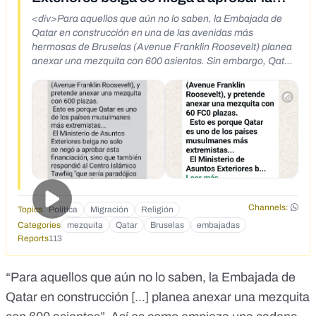
financiación»
<div>Para aquellos que aún no lo saben, la Embajada de
Qatar en construcción en una de las avenidas más
hermosas de Bruselas (Avenue Franklin Roosevelt) planea
anexar una mezquita con 600 asientos. Sin embargo, Qatar
es uno de los países musulmanes más extremistas ... El
Ministerio de Relaciones Exteriores belga no solo se negó a
aprobar esta financiación, sino que también respondió al
Centro Islámico Tawfiiq "que sería paradójico aceptar esta
financiación de un país que no acepta la libertad religiosa".
El ministro de Relaciones Exteriores de Noruega, Jonas
Gahr Støre, también le dijo a VG: "Podríamos haber dicho
simplemente que no, que el ministerio no lo aprueba, pero
aprovechamos la oportunidad para agregar que la
aprobación sería paradójica, siempre y cuando querer
Channels:
Topics
Política
Migración
Religión
establecer una comunidad cristiana en Arabia Saudita se
Categories
mezquita
Qatar
Bruselas
embajadas
considere un crimen punible con la decapitación". Nota:
Reports
113
También se está construyendo otra mezquita en Court-
Saint-Etienne en Bélgica (Nueva Mezquita en Court-Saint-
Étienne) ... Intente construir una iglesia o centro secular en
“Para aquellos que aún no lo saben, la Embajada de
el Medio Oriente o el Oriente islámico. Se dan el derecho de
Qatar en construcción [...] planea anexar una mezquita
destruir todo lo que sea diferente al Islam en su país
(cristianos, coptos, laicos e incluso budistas, etc.), pero