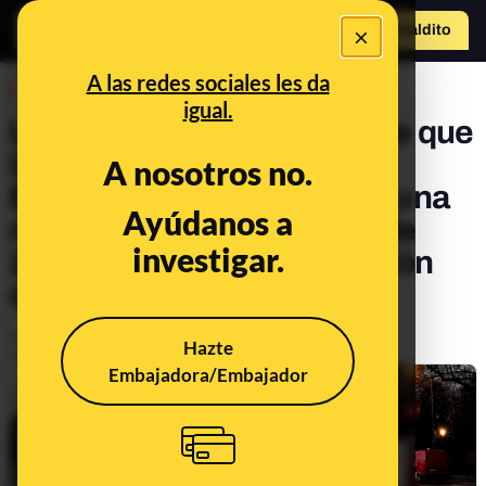
×
Hazte Maldit
o
Abrir menú
A las redes sociales les da
DESINFO
igual.
La desinformación que dice que
la Embajada de Qatar en
A nosotros no.
Bruselas planea anexarse una
Ayúdanos a
mezquita: es un mensaje de
investigar.
2013 durante la construcción
del edificio
Publicado el
Aug 31, 2023, 12:01:20 PM
Hazte
Actualizado el
Jan 30, 2025, 3:14:00 PM
Embajadora/Embajador