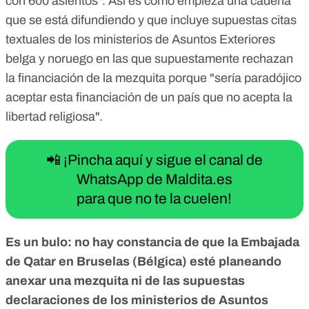
con 600 asientos”. Así es como empieza una cadena
invaden nuestros países occidentales con sus mezquitas,
que se está difundiendo y que incluye supuestas citas
minaretes. ¿Cómo aprueba el urbanismo estos edificios?
textuales de los ministerios de Asuntos Exteriores
Con un solo envío de este correo electrónico a cinco
contactos (es decir, 30 segundos de su valioso tiempo),
belga y noruego en las que supuestamente rechazan
cada uno de nosotros estará en el origen, en 3 meses, de 1
la financiación de la mezquita porque "sería paradójico
millón de correos electrónicos o personas informadas, ¡y 48
aceptar esta financiación de un país que no acepta la
millones en 6 meses! Cuento contigo para seguir adelante (5
contactos, va rápido y vale la pena) Quizás esto ayude a
libertad religiosa".
obligar a nuestros propios gobernantes a abrir los ojos ...
</div>
📲 ¡Pincha aquí y sigue el canal de
WhatsApp de Maldita.es
para que no te la cuelen!
Es un bulo: no hay constancia de que la Embajada
de Qatar en Bruselas (Bélgica) esté planeando
anexar una mezquita ni de las supuestas
declaraciones de los ministerios de Asuntos