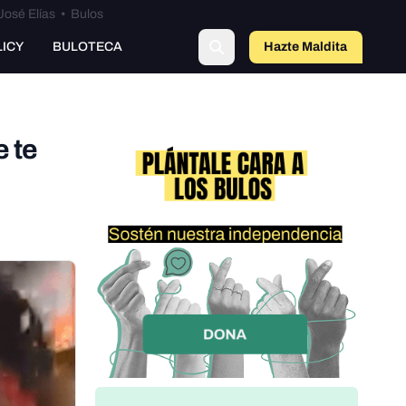
José Elías
•
Bulos
LICY
BULOTECA
Hazte Maldit
o
e te