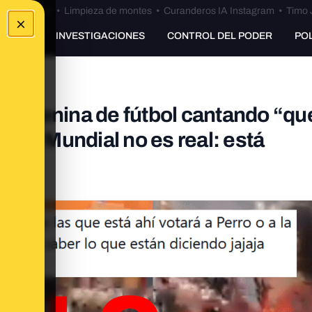
Bulos Ceuta
•
Limpieza de montes
•
Curanderos IA Instagram
•
Timo 
×
UNKING
INVESTIGACIONES
CONTROL DEL PODER
PO
n femenina de fútbol cantando “qu
en el Mundial no es real: está