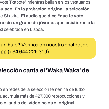
ote Txapote” mientras bailan en los vestuarios.
pulado
.
En la grabación original la selección
e Shakira.
El audio que dice “que te vote
eo de un grupo de jóvenes que asistieron a la
ud
celebrada en Lisboa.
 un bulo? Verifica en nuestro chatbot de
pp (+34 644 229 319)
 selección canta el 'Waka Waka' de
o en redes
de la selección femenina de fútbol
ya acumula más de 427.000 reproducciones y
o el audio del vídeo no es el original
.