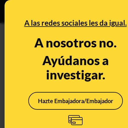
Especial Ceuta
•
DESINFO
PREB
A las redes sociales les da igual.
DESINFO
A nosotros no.
No, este vídeo de la selecció
vote Txapote” tras su victoria 
Ayúdanos a
manipulado
investigar.
Publicado el
Aug 23, 2023, 1:47:43 PM
Hazte Embajadora/Embajador