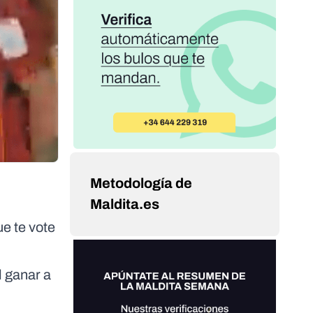
Metodología de
Maldita.es
ue te vote
l ganar a