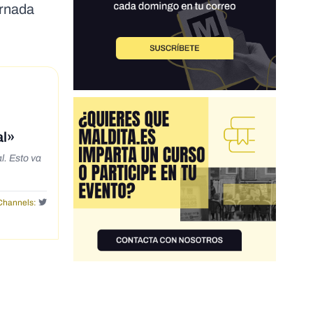
ornada
al»
l. Esto va
Channels: