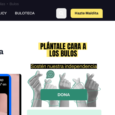
lías
•
Bulos
o
LICY
BULOTECA
Hazte Maldit
a
a