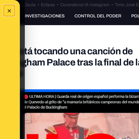
euta
•
Bulos Ceuta
•
Eclipse
•
Curanderos IA Instagram
•
Timo José E
×
UNKING
INVESTIGACIONES
CONTROL DEL PODER
PO
co no está tocando una canción de
kingham Palace tras la final de l
fútbol