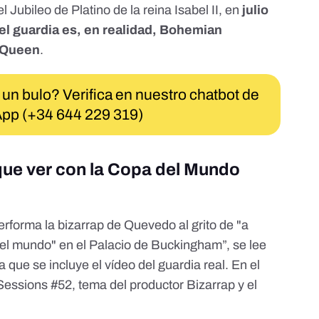
el
Jubileo de Platino de la reina Isabel II
, en
julio
el guardia es, en realidad, Bohemian
o Queen
.
 un bulo? Verifica en nuestro chatbot de
pp (+34 644 229 319)
 que ver con la Copa del Mundo
rforma la bizarrap de Quevedo al grito de "a
el mundo" en el Palacio de Buckingham”,
se lee
a que se incluye el vídeo del guardia real. En el
 Sessions #52, tema del productor Bizarrap y el