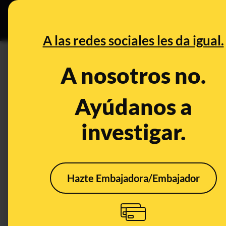
Especial C
DESINFO
PREB
A las redes sociales les da igual.
DESINFO
A nosotros no.
No, este guardia real británi
Quevedo desde el techo de Buc
Ayúdanos a
Copa del Mundo femenina de 
investigar.
Publicado el
Aug 21, 2023, 11:31:02 AM
Hazte Embajadora/Embajador