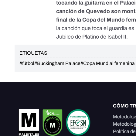
tocando la guitarra en el Pal
canción de Quevedo son montaj
final de la Copa del Mundo fem
la canción que toca el guardia 
Jubileo de Platino de Isabel II.
ETIQUETAS:
#fútbol
#Buckingham Palace
#Copa Mundial femenina
CÓMO T
Metodolog
Metodolog
Política d