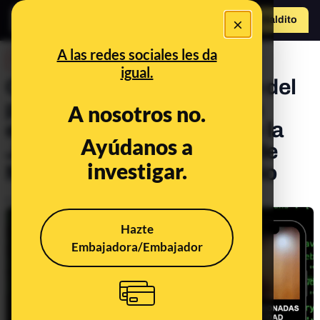
×
Hazte Maldit
o
Abrir menú
A las redes sociales les da
DESINFO
igual.
Qué sabemos sobre el uso del
programa informático de la
A nosotros no.
empresa Indra por parte de la
Ayúdanos a
Junta Electoral Provincial de
investigar.
Málaga durante el escrutinio
Publicado el
Aug 4, 2023, 11:00:05 AM
Hazte
Embajadora/Embajador