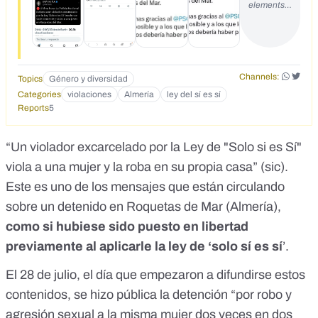
elements…
Channels:
Topics
Género y diversidad
Categories
violaciones
Almería
ley del sí es sí
Reports
5
“Un violador
excarcelado por la Ley de "Solo si es Sí"
viola a una mujer y la roba en su propia casa” (sic).
Este es uno de los mensajes que están circulando
sobre un detenido en Roquetas de Mar (Almería),
como si hubiese sido puesto en libertad
previamente al aplicarle la
ley de ‘solo sí es sí
’
.
El 28 de julio, el día que empezaron a difundirse estos
contenidos, se hizo pública la detención “
por robo y
agresión sexual a la misma mujer dos veces en dos