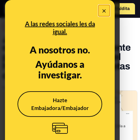
×
Hazte Maldit
o
Abrir menú
A las redes sociales les da
DESINFO
igual.
¿Qué sabemos de la
excarcelación supuestamente
A nosotros no.
por la ley de ‘solo sí es sí’ del
Ayúdanos a
hombre detenido en Roquetas
investigar.
de Mar (Almería)?
Publicado el
Jul 31, 2023, 5:16:31 PM
Hazte
Embajadora/Embajador