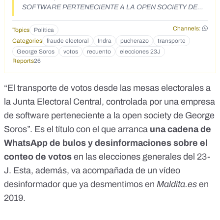
SOFTWARE PERTENECIENTE A LA OPEN SOCIETY DE
GEORGE SOROS. (Por favor, votantes del PP y de VOX, se
ruega máxima difusión, es absolutamente necesario que
Channels:
Topics
Política
esto llegue a los medios no sectarios).
Categories
fraude electoral
Indra
pucherazo
transporte
https://www.youtube.com/watch?
George Soros
votos
recuento
elecciones 23J
time_continue=185&v=7NV0tn-G_7E Según esta última
Reports
26
información se hace absolutamente imprescindible la
petición del recuento manual de votos. (Ya sabemos por qué
Tezanos ha acertado de pleno). El transporte desde el
“El transporte de votos desde las mesas electorales a
colegio electoral a la Junta Electoral Central convierte
la Junta Electoral Central, controlada por una empresa
mediante un algoritmo hasta ahora desconocido los votos
de software perteneciente a la open society de George
físicos en votos virtuales. La empresa final original que se
encarga de este transporte digitalizado, es SMARTMATIC.
Soros”. Es el título con el que arranca
una cadena de
El consejero delegado de esta empresa de software, es un
WhatsApp de bulos y desinformaciones sobre el
venezolano llamado Antonio Múgica, -el mismo que se
encargó del falseamiento de votos aplicados en el
conteo de votos
en las elecciones generales del 23-
referéndum de Venezuela-, aunque el 2 de agosto de 2017,
J. Esta, además, va acompañada de un vídeo
los responsables de la compañía dijeron que "en las
desinformador que
ya desmentimos en
Maldita.es
en
pasadas elecciones de la Asamblea Nacional Constituyente
(en Venezuela) hubo manipulación del dato de participación"
2019
.
y que "la diferencia entre la cantidad (de votos) anunciada y
la que arroja el sistema es de al menos un millón de