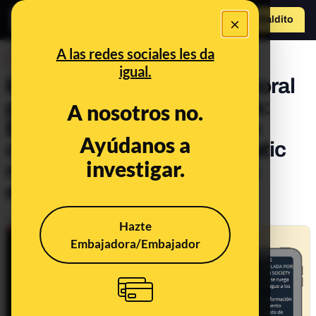
×
Hazte Maldit
o
Abrir menú
A las redes sociales les da
DESINFO
igual.
El bulo del pucherazo electoral
por traslado digital de votos:
A nosotros no.
España no usa software de
Ayúdanos a
conteo de votos y Smartmatic
investigar.
no presta servicio en estas
elecciones
Publicado el
Jul 27, 2023, 7:02:04 PM
Hazte
Embajadora/Embajador