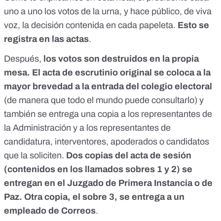
servicios financieros, etc., al sector público. Es una de las
uno a uno los votos de la urna, y hace público, de viva
mayores empresas armamentísticas de España, siendo una
voz, la decisión contenida en cada papeleta.
Esto se
de las tres empresas españolas que se encuentran entre las
registra en las actas
.
100 mayores compañías mundiales del sector de defensa y
seguridad. El caso, - y esto es lo más pavoroso-, es ¡QUE EL
Después,
los votos son destruidos en la propia
TAL ANTONIO MÚGICA Y EL CUAL LORD MARK
MALLOCH BROWN FORMAN PARTE DE LA JUNTA
mesa. El acta de escrutinio original se coloca a la
GLOBAL DE LA OPEN SOCIETY FOUNDATIONS,
mayor brevedad a la entrada del colegio electoral
FUNDADA POR GEORGE SOROS! (Parte de la fuente
usada, proviene del blog de Eladio Fernandez)
(de manera que todo el mundo puede consultarlo) y
https://eladiofernandez.wordpress.com/2019/04/29/eleccion
también se entrega una copia a los representantes de
es-en-espana-ha-habido-pucherazo-electronico-
la Administración y a los representantes de
manipulacion-electronica-de-votos-ni-hay-tanto-socialista-
ni-tan-poca-derecha-priviledge-criptografia-fintech-y-
candidatura, interventores, apoderados o candidatos
blockchain-convierte-el-voto-ma/?
que la soliciten.
Dos copias del acta de sesión
fbclid=IwAR1fDB04T7J8Es6f0_6i_ABeFBfZnALwE1MaIuiC
RqMX_FmEnqN9Nx9rmBc
(contenidos en los llamados sobres 1 y 2) se
entregan en el Juzgado de Primera Instancia o de
Paz. Otra copia, el sobre 3, se entrega a un
empleado de Correos
.