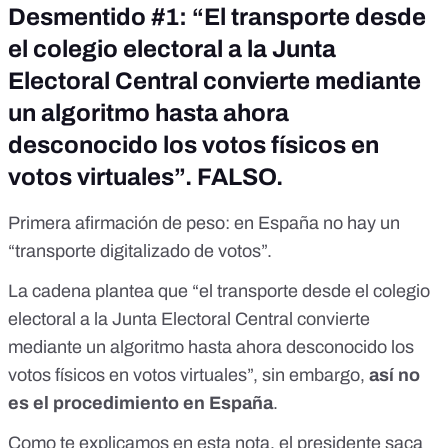
electores". Fue entonces cuando en una conferencia de
Desmentido #1: “El transporte desde
prensa celebrada en Londres el año pasado, el consejero
el colegio electoral a la Junta
delegado de la compañía, Antonio Mugica, “aclaró” que,
hasta en ese momento, “no podían precisar el número
Electoral Central convierte mediante
exacto”. (PILLADO). «La vulnerabilidad es asombrosa»,
apuntó Matthew Green, criptógrafo en la Universidad Johns
un algoritmo hasta ahora
Hopkins. «En unas elecciones normales no hay una sola
desconocido los votos físicos en
persona que pueda cometer fraude sin ser detectado
durante todo el proceso, pero con este sistema que
votos virtuales”. FALSO.
desarrollaron, se podría hacer perfectamente». De hecho, -
según fuentes bien informadas-, es una práctica habitual de
Primera afirmación de peso: en España no hay un
la empresa SMARTMATIC y también, de SCYTL, (Scytl
Secure Electronic vote, S.A. es un proveedor catalán de
“transporte digitalizado de votos”.
sistemas de votación electrónica y tecnología electoral).
SOBRE EL SISTEMA SMARTMATIC, ¿Quién es Lord Mark
La cadena plantea que “el transporte desde el colegio
Malloch Brown el verdadero jefe de Smartmatic?
electoral a la Junta Electoral Central convierte
Únicamente decir que este hombre es parte de la Open
mediante un algoritmo hasta ahora desconocido los
Society y que fue el MISMO SISTEMA USADO EN
VENEZUELA, Y ADQUIRIDO POR INDRA PARA ESTAS
votos físicos en votos virtuales”, sin embargo,
así no
ELECCIONES GENERALES DEL 28 DE ABRIL 2019 EN
es el procedimiento en España
.
ESPAÑA. Indra Sistemas, S.A., es una empresa
multinacional española que ofrece servicios de consultoría
Como
te explicamos en esta nota
, el presidente saca
sobre transporte, defensa, energía, telecomunicaciones,