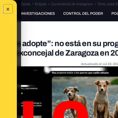
euta
•
Bulos Ceuta
•
Eclipse
•
Curanderos IA Instagram
•
Timo José E
×
UNKING
INVESTIGACIONES
CONTROL DEL PODER
PO
 nadie adopte”: no está en su pr
de un exconcejal de Zaragoza en 2
Actualizado el
Jul 22, 20