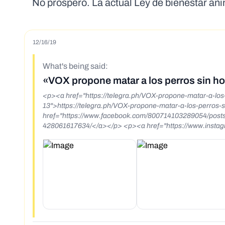
No prosperó. La actual Ley de bienestar ani
12/16/19
What's being said:
«VOX propone matar a los perros sin h
<p><a href="https://telegra.ph/VOX-propone-matar-a-los
13">https://telegra.ph/VOX-propone-matar-a-los-perros-si
href="https://www.facebook.com/800714103289054/post
428061617634/</a></p> <p><a href="https://www.instagram.com/p/B6KvFoOhMgc/?
igshid=lo7pnnoy7h6f">https://www.instagram.com/p/B6KvFoOhMgc/?igshid=
Zaragoza ha propuesto replantear el &quot;protocolo de 
de Protecci&oacute;n Municipal (CMPA). Y, entre ellos se i
peligrosos&quot;.</p> <p>Tras las mujeres, los inmigrante
etc&eacute;tera, la extrema derecha se ha fijado un nu
Calvo</strong>, concejal de&nbsp;<a href="https://www.
href="https://www.elplural.com/tag/zaragoza" target="_s
mantenerlos con vida sale cara&nbsp;a la ciudadan&iacute;a.</p> <p>&ldquo;Estoy planteando en tema de la eutanasi
sacrificio humanitario</strong>, que muchas veces es un