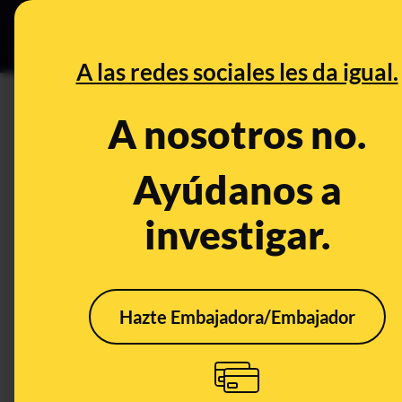
Especial C
DESINFO
PREB
A las redes sociales les da igual.
DESINFO
A nosotros no.
VOX y “matar a los perros que
del 23-J, son declaraciones 
Ayúdanos a
investigar.
Publicado el
Jul 22, 2023, 12:06:52 PM
Hazte Embajadora/Embajador