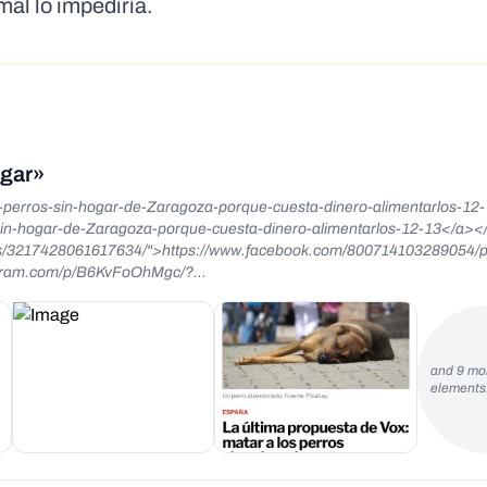
mal lo impediría.
ogar»
-perros-sin-hogar-de-Zaragoza-porque-cuesta-dinero-alimentarlos-12-
n-hogar-de-Zaragoza-porque-cuesta-dinero-alimentarlos-12-13</a></p> <p
s/3217428061617634/">https://www.facebook.com/800714103289054/p
lo7pnnoy7h6f</a></p> <p>La grupo municipal de Vox en
actuaci&oacute;n&quot; con los animales &quot;inadoptables&quot; en e
ncluye a los perros &quot;sin raza reconocibles, viejos, enfermos y pot
s, los homosexuales, los periodistas, los profesores y un largu&iacute;
and 9 mo
evo enemigo: los animales abandonados. Un problema que&nbsp;<strong
element
elplural.com/tag/vox" target="_self">Vox&nbsp;</a>en&nbsp;<a
elf">Zaragoza</a>, ha propuesto solucionar mat&aacute;ndolos a todos
a,<strong>&nbsp;el
a pr&aacute;ctica m&aacute;s aconsejable que el mantenimiento en las