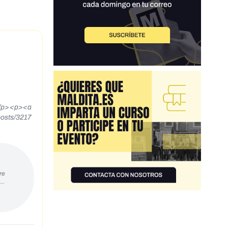
><a
osts/3217
l Centro
encialmente
simo
re
>Julio
s…
, porque