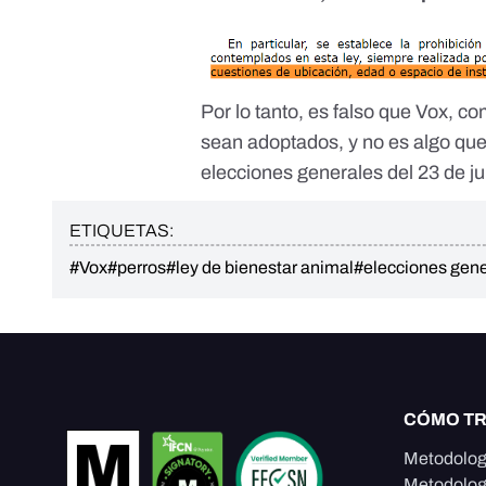
Por lo tanto, es falso que Vox, c
sean adoptados, y no es algo que
elecciones generales del 23 de jul
ETIQUETAS:
#Vox
#perros
#ley de bienestar animal
#elecciones gen
CÓMO T
Metodolog
Metodolog