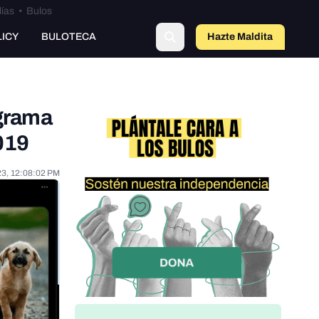
lías
•
Bulos
LICY
BULOTECA
Hazte Maldit
a
ograma
019
23, 12:08:02 PM