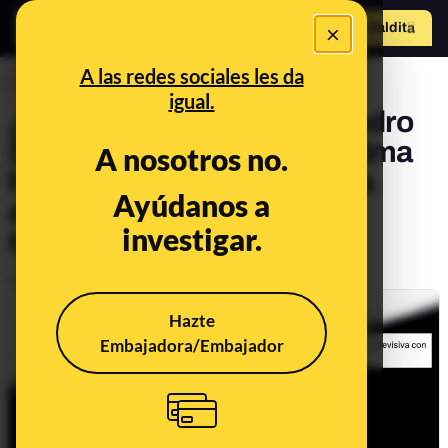
×
Hazte Maldit
o
Abrir menú
A las redes sociales les da
DESINFO
igual.
¿Qué sabemos sobre si Pedro
Sánchez ha plantado "a última
A nosotros no.
hora a Susanna Griso" para
Ayúdanos a
acudir a RTVE con Silvia
investigar.
Intxaurrondo?
Publicado el
Jul 21, 2023, 3:47:49 PM
Hazte
Embajadora/Embajador