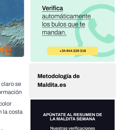
Metodología de
 claro se
Maldita.es
formación
color
n la costa