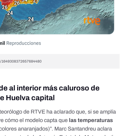
atus/1649308372657684480
de al interior más caluroso de
de Huelva capital
eteorólogo de RTVE ha aclarado que, si se amplía
 ve cómo el modelo capta que
las temperaturas
colores anaranjados)”. Marc Santandreu aclara