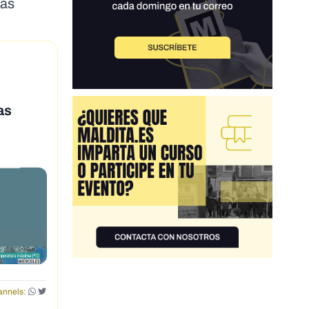
más
as
nnels: