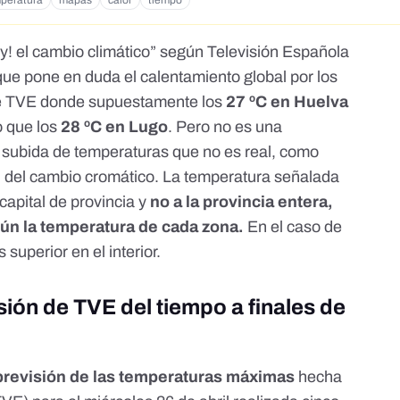
peratura
mapas
calor
tiempo
y! el cambio climático” según Televisión Española
ue pone en duda el calentamiento global por los
de TVE donde supuestamente los
27 ºC en Huelva
 que los
28 ºC en Lugo
. Pero no es una
 subida de temperaturas que no es real, como
n del
cambio cromático
. La temperatura señalada
apital de provincia y
no a la provincia entera,
gún la temperatura de cada zona.
En el caso de
superior en el interior.
ión de TVE del tiempo a finales de
revisión de las temperaturas máximas
hecha