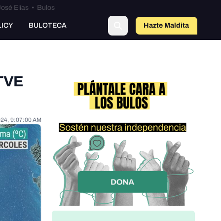
osé Elías
•
Bulos
LICY
BULOTECA
Hazte Maldit
o
 TVE
024, 9:07:00 AM