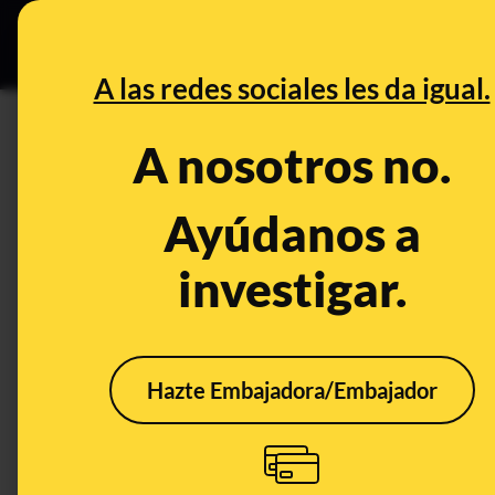
Grupos Ceuta
•
DESINFO
PREB
A las redes sociales les da igual.
DESINFO
A nosotros no.
La desinformación que usa lo
para negar el cambio climátic
Ayúdanos a
investigar.
Publicado el
Jul 12, 2023, 4:52:09 PM
Hazte Embajadora/Embajador