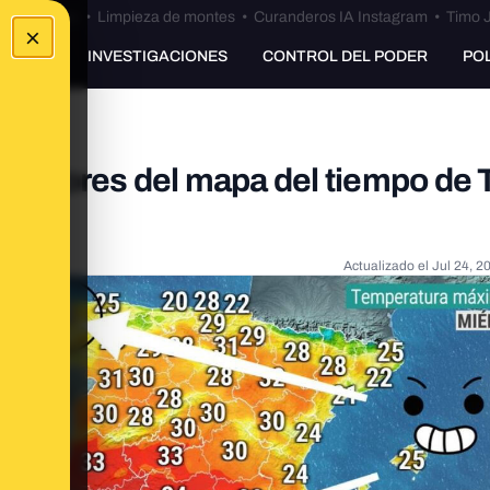
Bulos Ceuta
•
Limpieza de montes
•
Curanderos IA Instagram
•
Timo J
×
UNKING
INVESTIGACIONES
CONTROL DEL PODER
PO
s colores del mapa del tiempo de
o
Actualizado el
Jul 24, 2