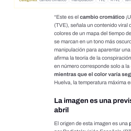
Categories
cambio climático
manipulación
TVE
RTVE
tem
“Este es el
cambio cromático
¡U
(TVE), señala un
contenido viral
q
colores de un mapa del tiempo 
se marcan en un tono más oscuro
manipulación para aparentar una
afirma la teoría de la conspiració
en número corresponde solo a la c
mientras que el color varía se
Huelva, la temperatura máxima es 
La imagen es una previs
abril
El origen de esta imagen es una
p