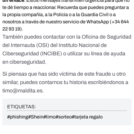
un enlace
. Estos mensajes transmiten urgencia para que no
te dé tiempo a reaccionar. Recuerda que puedes preguntar a
la propia compañía, a la Policía o a la Guardia Civil o a
nosotros a través de nuestro servicio de WhatsApp (+34 644
22 93 19).
También puedes contactar con la
Oficina de Seguridad
del Internauta
(OSI) del
Instituto Nacional de
Ciberseguridad
(INCIBE) o utilizar su
línea de ayuda
en ciberseguridad
.
Si piensas que has sido víctima de este fraude u otro
similar, puedes contarnos tu historia escribiéndonos a
timo@maldita.es
.
ETIQUETAS:
#phishing
#Shein
#timo
#sorteo
#tarjeta regalo