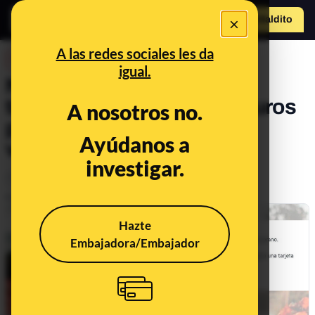
×
Hazte Maldit
o
Abrir menú
A las redes sociales les da
DESINFO
igual.
No, Shein no está dando
tarjetas de regalo de 500 euros
A nosotros no.
por un sorteo especial de
Ayúdanos a
verano
investigar.
Timo
Publicado el
Jun 27, 2023, 11:41:48 AM
Hazte
Embajadora/Embajador