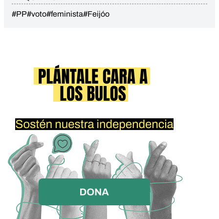
#PP
#voto
#feminista
#Feijóo