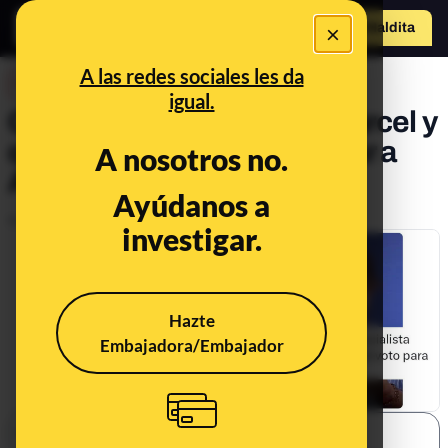
×
Hazte Maldit
o
Abrir menú
A las redes sociales les da
DESINFO
igual.
Qué ha dicho Amelia Valcárcel y
qué no sobre apoyar o votar a
A nosotros no.
Alberto Núñez Feijóo
Ayúdanos a
Publicado el
Jun 22, 2023, 2:27:45 PM
investigar.
Hazte
Embajadora/Embajador
SHARE: