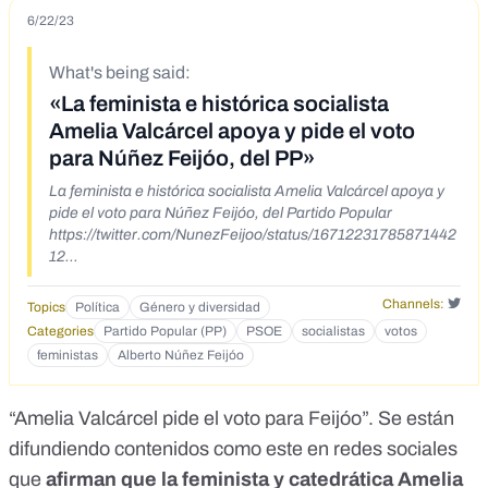
6/22/23
What's being said:
«La feminista e histórica socialista
Amelia Valcárcel apoya y pide el voto
para Núñez Feijóo, del PP»
La feminista e histórica socialista Amelia Valcárcel apoya y
pide el voto para Núñez Feijóo, del Partido Popular
https://twitter.com/NunezFeijoo/status/16712231785871442
12
https://twitter.com/CarlaAntonelli/status/1671214056831582
215
Channels:
Topics
Política
Género y diversidad
https://twitter.com/AmeliaValcarcel/status/16714579809303
Categories
Partido Popular (PP)
PSOE
socialistas
votos
10144
feministas
Alberto Núñez Feijóo
“
Amelia Valcárcel pide el voto para Feijóo
”. Se están
difundiendo contenidos como este en redes sociales
que
afirman que la feminista y catedrática Amelia