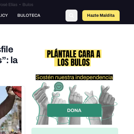
osé Elías
•
Bulos
LICY
BULOTECA
Hazte Maldit
o
file
”: la