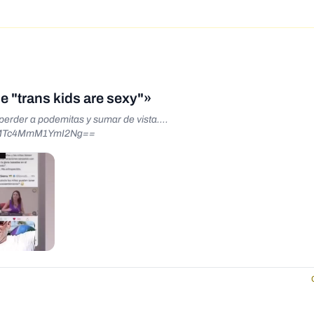
 "trans kids are sexy"»
erder a podemitas y sumar de vista….
id=MTc4MmM1YmI2Ng==