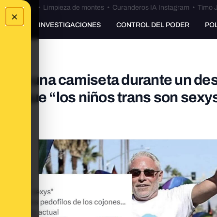
Bulos Ceuta
•
Limpieza de montes
•
Curanderos IA Instagram
•
Timo J
×
UNKING
INVESTIGACIONES
CONTROL DEL PODER
PO
lleva una camiseta durante un des
ne que “los niños trans son sexys