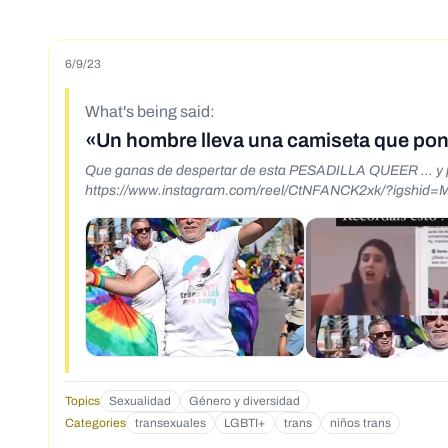
6/9/23
What's being said:
«Un hombre lleva una camiseta que pone
Que ganas de despertar de esta PESADILLA QUEER … y p
https://www.instagram.com/reel/CtNFANCK2xk/?igsh
Topics
Sexualidad
Género y diversidad
Categories
transexuales
LGBTI+
trans
niños trans