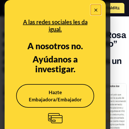
×
Hazte Maldit
o
Abrir menú
A las redes sociales les da
DESINFO
igual.
No, esta entrevista de Ana Rosa
en la que desvela el “secreto”
A nosotros no.
para curar el dolor de
Ayúdanos a
articulaciones no es real: es un
investigar.
timo
Publicado el
Jun 6, 2023, 12:59:38 PM
Hazte
Embajadora/Embajador