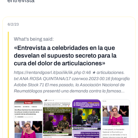
entrevista
6/2/23
What's being said:
«Entrevista a celebridades en la que
desvelan el supuesto secreto para la
cura del dolor de articulaciones»
https://rentandgosrl.it/poi/iik/iik.php 0:46 ★ articulaciones.
txt ANA ROSA QUINTANA/17 czerwca 2023 00:16 fotografía
Adobe Stock 71 El mes pasado, la Asociación Nacional de
Reumatólogos presentó una demanda contra la famosa
television presenter, and actress Ana Rosa Quintana porque
luego de sus apariciones en televisión sobre cómo logró
curar sus articulaciones v dolores de