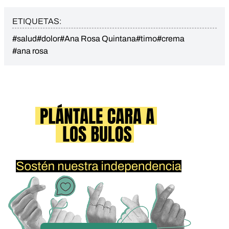
ETIQUETAS:
#salud
#dolor
#Ana Rosa Quintana
#timo
#crema
#ana rosa