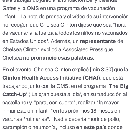
está trabajando junto a la fundación Bill y Melinda
Gates y la OMS en una programa de vacunación
infantil. La
nota de prensa
y el
vídeo
de su intervención
no recogen que Chelsea Clinton dijese que sea "hora
de vacunar a la fuerza a todos los niños no vacunados
en Estados Unidos". Además, un
representante
de
Chelsea Clinton
explicó
a Associated Press que
Chelsea
no pronunció esas palabras
.
En el evento, Chelsea Clinton explicó [min
3:30
] que la
Clinton Health Access Initiative (CHAI)
, que está
trabajando junto con la OMS, en el
programa
'The Big
Catch-Up'
('La gran puesta al día', en su traducción al
castellano) y, "para, con suerte", realizar “la mayor
inmunización infantil “en los próximos 18 meses en
vacunas "rutinarias". "Nadie debería morir de polio,
sarampión o neumonía, incluso
en este país
donde