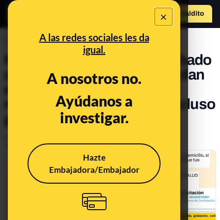
×
Hazte Maldit
o
Abrir menú
A las redes sociales les da
DESINFO
igual.
No, el Gobierno no ha aprobado
que "agentes de salud puedan
A nosotros no.
entrar en domicilios para
Ayúdanos a
recabar datos de salud e incluso
investigar.
grabar"
Publicado el
Apr 14, 2023, 5:02:30 PM
Actualizado el
Apr 14, 2023, 5:02:52 PM
Hazte
Embajadora/Embajador