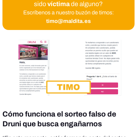
sido
víctima
de alguno?
Escríbenos a nuestro buzón de timos:
timo@maldita.es
Cómo funciona el sorteo falso de
Druni que busca engañarnos