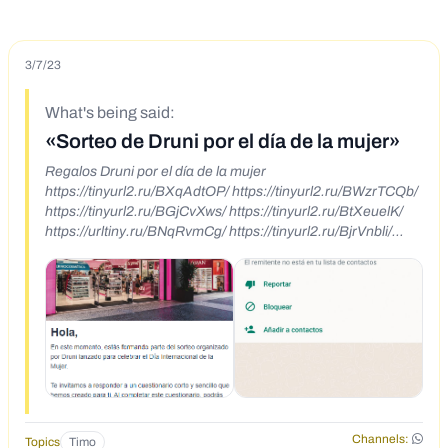
3/7/23
What's being said:
«Sorteo de Druni por el día de la mujer»
Regalos Druni por el día de la mujer
https://tinyurl2.ru/BXqAdtOP/ https://tinyurl2.ru/BWzrTCQb/
https://tinyurl2.ru/BGjCvXws/ https://tinyurl2.ru/BtXeuelK/
https://urltiny.ru/BNqRvmCg/ https://tinyurl2.ru/BjrVnbli/
https://urltiny.ru/BgyzuRLt/
Channels:
Topics
Timo