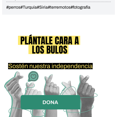
#perros
#Turquía
#Siria
#terremotos
#fotografía