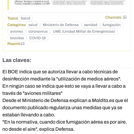
Channels:
Topics
Salud
Categories
salud
Ministerio de Defensa
sanidad
fumigación
aviones
coronavirus
UME (Unidad Militar de Emergencias)
biocidas
COVID-19
Reports
13
Las claves:
El BOE indica que se autoriza llevar a cabo técnicas de
desinfección mediante la "utilización de medios aéreos".
En ningún caso se indica que esto se vaya a llevar a cabo a
través de "aviones militares"
Desde el Ministerio de Defensa explican a
Maldita.es
que el
documento publicado regulariza unas medidas que ya se
estaban llevando a cabo.
"En la normativa, cuando dice fumigación aérea es por aire,
no desde el aire", explica Defensa.