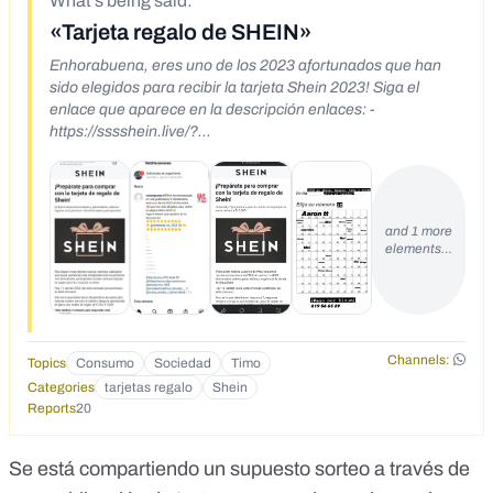
What's being said:
«Tarjeta regalo de SHEIN»
Enhorabuena, eres uno de los 2023 afortunados que han
sido elegidos para recibir la tarjeta Shein 2023! Siga el
enlace que aparece en la descripción enlaces: -
https://sssshein.live/?
utm_placement=sqk_espQ1TR1FADV25c71_&utm_source=
319704614316286&fbclid=PAAabGEsywG3x4j_5TOIc1wGI
4pNq1F0g-BWVK4CIXfp-
qZNf7yxbWgnNctCg_aem_AW0i3OSn7bmxKb-
and 1 more
N3cXaPcVvLeXNGYM3RITG501GBElgLxlflq-TCxvX-
elements…
NFwdWeJju5RHI13pFaGgcy4y91louF_
Channels:
Topics
Consumo
Sociedad
Timo
Categories
tarjetas regalo
Shein
Reports
20
Se está compartiendo un supuesto sorteo a través de