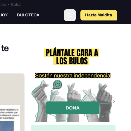
lías
•
Bulos
LICY
BULOTECA
Hazte Maldit
o
 te