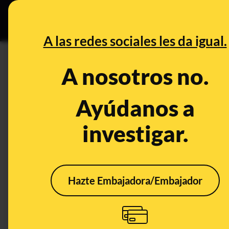
Especial C
DESINFO
PREB
A las redes sociales les da igual.
DESINFO
A nosotros no.
Bulos que dicen que son migra
pueden intentar colar
Ayúdanos a
investigar.
Publicado el
Dec 25, 2022, 11:03:00 AM
Hazte Embajadora/Embajador