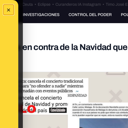
euta
•
Bulos Ceuta
•
Eclipse
•
Curanderos IA Instagram
•
Timo José E
×
UNKING
INVESTIGACIONES
CONTROL DEL PODER
PO
ntes en contra de la Navidad que