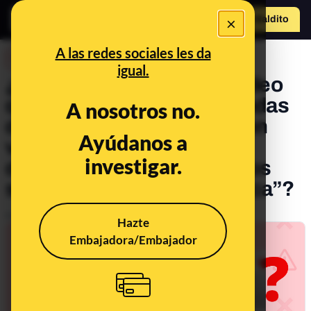
×
Hazte Maldit
o
Abrir menú
A las redes sociales les da
DESINFO
igual.
¿Qué sabemos sobre el vídeo
que habla del cierre de tiendas
A nosotros no.
de Amazon, los despidos en
Ayúdanos a
vísperas de Navidad y las
investigar.
declaraciones de Jeff Bezos
sobre una “crisis económica”?
Publicado el
Dec 14, 2022, 2:39:56 PM
Hazte
Embajadora/Embajador