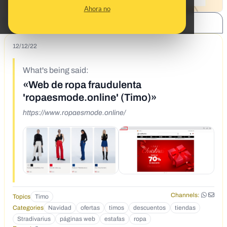
Ahora no
SHARE:
12/12/22
What's being said:
«Web de ropa fraudulenta
'ropaesmode.online' (Timo)»
https://www.ropaesmode.online/
Channels:
Topics
Timo
Categories
Navidad
ofertas
timos
descuentos
tiendas
Stradivarius
páginas web
estafas
ropa