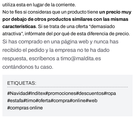
utiliza esta en lugar de la corriente.
No te fíes si consideras que un producto tiene
un precio muy
por debajo de otros productos similares con las mismas
características
. Si se trata de una oferta “demasiado
atractiva”, infórmate del por qué de esta diferencia de precio.
Si has comprado en una página web y nunca has
recibido el pedido y la empresa no te ha dado
respuesta, escríbenos a
timo@maldita.es
contándonos tu caso.
ETIQUETAS:
#Navidad
#Inditex
#promociones
#descuentos
#ropa
#estafa
#timo
#oferta
#compra
#online
#web
#compras online