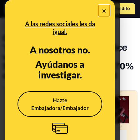
×
Hazte Maldit
o
Abrir menú
A las redes sociales les da
DESINFO
igual.
Cuidado con la web
'ropaesmode.online' que dice
A nosotros no.
vender productos de
Ayúdanos a
Stradivarius con “hasta un 70%
investigar.
de descuento” por Navidad
Publicado el
Dec 12, 2022, 6:09:31 PM
Hazte
Embajadora/Embajador