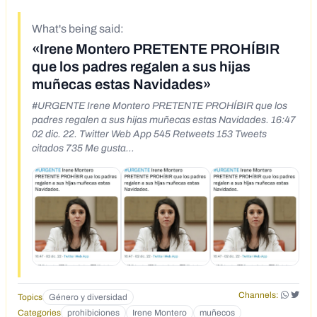
What's being said:
«Irene Montero PRETENTE PROHÍBIR
que los padres regalen a sus hijas
muñecas estas Navidades»
#URGENTE Irene Montero PRETENTE PROHÍBIR que los
padres regalen a sus hijas muñecas estas Navidades. 16:47
02 dic. 22. Twitter Web App 545 Retweets 153 Tweets
citados 735 Me gusta
https://twitter.com/Puntual24H/status/15987054249828433
93?s=20&t=DjZtWtbS9V-Ti49dYw4ETA
https://archive.ph/vpjL9
Channels:
Topics
Género y diversidad
Categories
prohibiciones
Irene Montero
muñecos