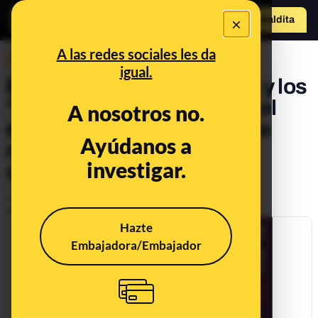
×
Hazte Maldit
a
Abrir menú
A las redes sociales les da
DESINFO
igual.
El bulo sobre Ortega Smith y los
"fusilamientos con amor": el
A nosotros no.
entrecomillado es falso y se
Ayúdanos a
refería a una cruz
investigar.
conmemorativa
Publicado el
Oct 21, 2020, 6:52:10 AM
Actualizado el
Nov 7, 2022, 8:45:00 AM
Hazte
Embajadora/Embajador