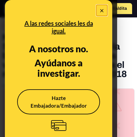
×
Hazte Maldit
o
Abrir menú
A las redes sociales les da
DESINFO
igual.
No, el Ayuntamiento de
Salamanca no ha ondeado la
A nosotros no.
bandera republicana por las
Ayúdanos a
víctimas del franquismo: es el
investigar.
rodaje de una película en 2018
Publicado el
Nov 2, 2022, 10:40:41 AM
Hazte
Embajadora/Embajador