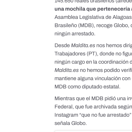
145.650 reales brasileños
(alrede
una mochila que pertenecería 
Asamblea Legislativa de Alagoas
Brasileño (MDB),
recoge Globo
,
ningún arrestado.
Desde
Maldita.es
nos hemos dirigi
Trabajadores (PT),
donde no figu
ningún cargo en la coordinación 
Maldita.es
no hemos podido verifi
mantiene alguna vinculación con 
MDB como diputado estatal.
Mientras que el MDB pidió una in
Federal
, que fue archivada según
Instagram “que no fue arrestado
”
señala Globo.