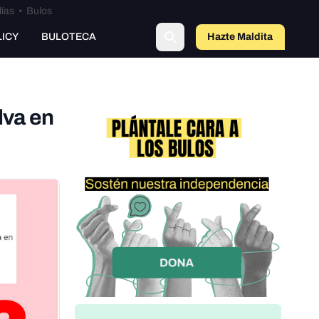
lías
•
Bulos
LICY
BULOTECA
Hazte Maldit
o
lva en