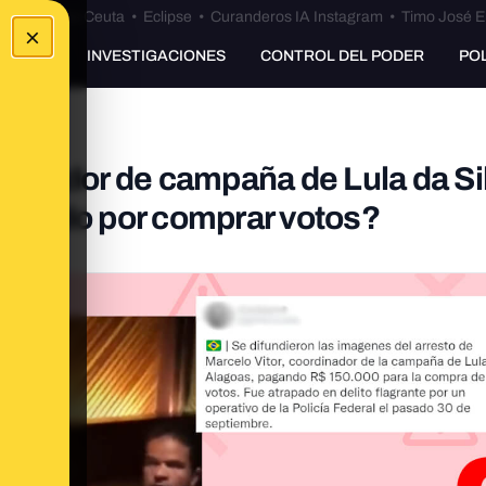
euta
•
Bulos Ceuta
•
Eclipse
•
Curanderos IA Instagram
•
Timo José E
×
UNKING
INVESTIGACIONES
CONTROL DEL PODER
PO
inador de campaña de Lula da Si
restado por comprar votos?