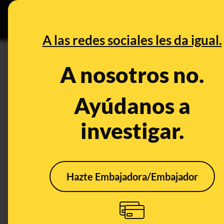
Especial C
DESINFO
PREB
A las redes sociales les da igual.
DESINFO
A nosotros no.
¿Qué sabemos de que el coord
Alagoas (Brasil) haya sido ar
Ayúdanos a
investigar.
Publicado el
Oct 31, 2022, 5:21:19 PM
Hazte Embajadora/Embajador