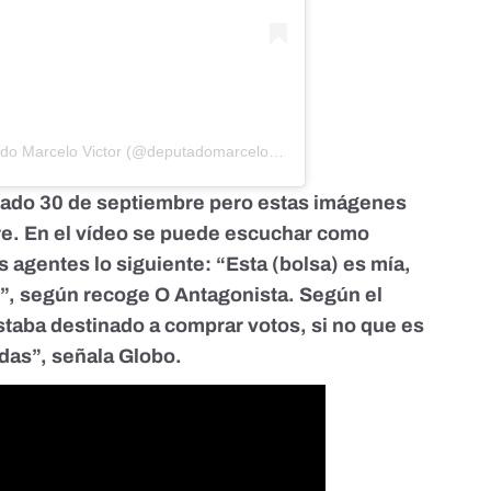
Una publicación compartida de Deputado Marcelo Victor (@deputadomarcelovictor)
asado 30 de septiembre pero estas imágenes
ubre. En el vídeo se puede escuchar como
s agentes lo siguiente: “Esta (bolsa) es mía,
í”,
según recoge O Antagonista.
Según el
estaba destinado a comprar votos, si no que es
adas”,
señala Globo
.