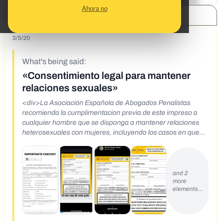
Ahora no
SHARE:
3/5/20
What's being said:
«Consentimiento legal para mantener
relaciones sexuales»
<div>La Asociación Española de Abogados Penalistas
recomienda la cumplimentacion previa de este impreso a
cualquier hombre que se disponga a mantener relaciones
heterosexuales con mujeres, incluyendo los casos en que
exista vinculo matrimonial sea este de naturaleza civil o
religiosa.&nbsp;</div>
and 2
more
elements…