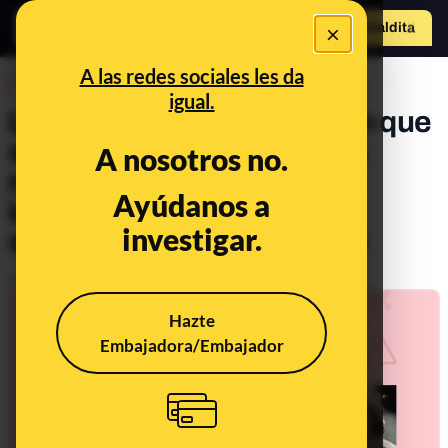
×
Hazte Maldit
o
Abrir menú
A las redes sociales les da
DESINFO
igual.
La teoría de la conspiración que
sostiene que Lady Di se ha
A nosotros no.
reencarnado en uno de los
Ayúdanos a
integrantes de la banda
investigar.
surcoreana de ‘K-pop’ BTS
Publicado el
Oct 17, 2022, 5:46:30 PM
Hazte
Embajadora/Embajador