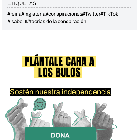
ETIQUETAS:
#reina
#Inglaterra
#conspiraciones
#Twitter
#TikTok
#Isabel II
#teorías de la conspiración