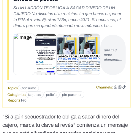
SI UN LADRÓN TE OBLIGA A SACAR DINERO DE UN
CAJERO No discutas ni te resistas. Lo que haces es poner
tu PIN al revés. Ej: si es 1234, haces 4321. Si haces eso, el
dinero pero se quedará atascado en la máquina. La
máquina alertará inmediatamente a la policía local sin que
los ladrones lo sepan y también tomará fotos de los
sospechosos. Todos los cajeros automáticos tienen esta
función. Guardalo por si acaso.
and 118
more
elements…
Channels:
Topics
Consumo
Categories
tarjetas
policía
pin parental
Reports
140
"Si algún secuestrador te obliga a sacar dinero del
cajero, marca tu clave al revés" comienza un mensaje