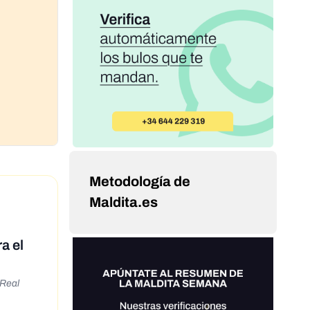
Metodología de
Maldita.es
a el
 Real