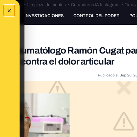
Bulos Ceuta
•
Limpieza de montes
•
Curanderos IA Instagram
•
Timo J
×
UNKING
INVESTIGACIONES
CONTROL DEL PODER
PO
del traumatólogo Ramón Cugat pa
io contra el dolor articular
Publicado el
Sep 26, 2