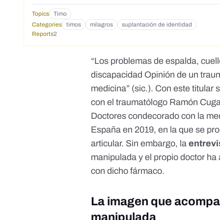
Topics
Timo
Categories
timos
milagros
suplantación de identidad
Reports
2
“Los problemas de espalda, cuello
discapacidad Opinión de un trau
medicina” (sic.). Con este titular
con el traumatólogo
Ramón Cuga
Doctores condecorado con la meda
España
en 2019
, en la que se p
articular. Sin embargo, la
entrevi
manipulada y el propio doctor h
con dicho fármaco.
La imagen que acompaña
manipulada