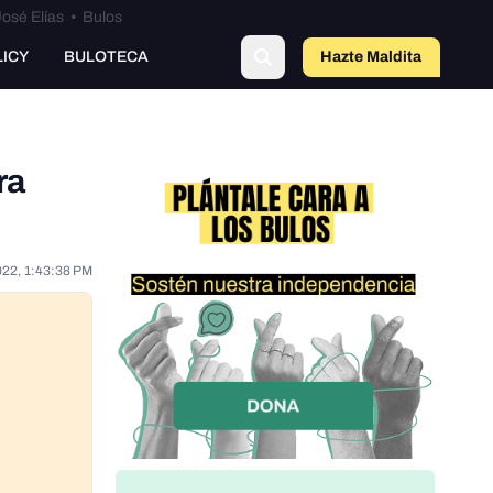
osé Elías
•
Bulos
LICY
BULOTECA
Hazte Maldit
o
ra
022, 1:43:38 PM