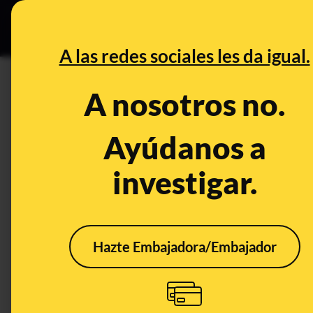
Grupos Ceuta
•
DESINFO
PREB
A las redes sociales les da igual.
DESINFO
A nosotros no.
Cómo suplantan la identidad 
promocionar un supuesto remed
Ayúdanos a
investigar.
Timo
Delitos
Hazte Embajadora/Embajador