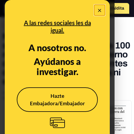
×
Hazte Maldit
o
Abrir menú
A las redes sociales les da
DESINFO
igual.
No hay pruebas de una
supuesta indemnización de 100
A nosotros no.
millones de euros del Gobierno
Ayúdanos a
de España a los descendientes
investigar.
de la Guerra del Rif ni ahora ni
en 2011
Publicado el
Mar 3, 2019, 9:42:32 AM
Hazte
Actualizado el
Sep 13, 2022, 10:32:00 AM
Embajadora/Embajador