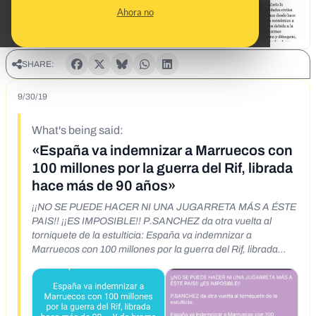
Ahora no
SHARE:
9/30/19
What's being said:
«España va indemnizar a Marruecos con
100 millones por la guerra del Rif, librada
hace más de 90 años»
¡¡NO SE PUEDE HACER NI UNA JUGARRETA MÁS A ÉSTE
PAIS!! ¡¡ES IMPOSIBLE!! P.SANCHEZ da otra vuelta al
torniquete de la estulticia: España va indemnizar a
Marruecos con 100 millones por la guerra del Rif, librada
hace más de 90 ». Y de broma nada. El Gobierno sigue
empeñado en hacer de España la organización
gubernamental 'Bobos sin frontera' y ha acordado
indemnizar económicamente con 2000 euros a los bisnietos