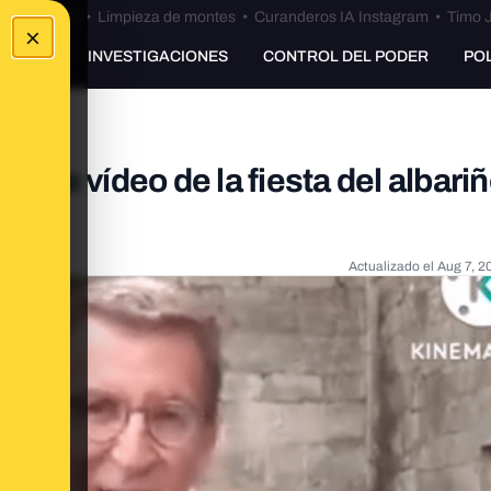
Bulos Ceuta
•
Limpieza de montes
•
Curanderos IA Instagram
•
Timo J
×
UNKING
INVESTIGACIONES
CONTROL DEL PODER
PO
este vídeo de la fiesta del albariñ
Actualizado el
Aug 7, 2