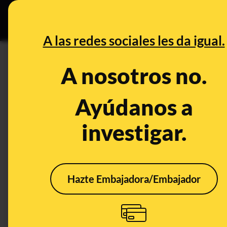
Grupos Ceuta
•
DESINFO
PREB
A las redes sociales les da igual.
DESINFO
A nosotros no.
No, Feijóo no está borracho en 
está ralentizado
Ayúdanos a
investigar.
Publicado el
Aug 10, 2022, 11:41:21 AM
Hazte Embajadora/Embajador