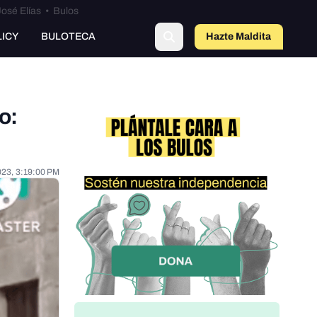
osé Elías
•
Bulos
LICY
BULOTECA
Hazte Maldit
o
o:
023, 3:19:00 PM