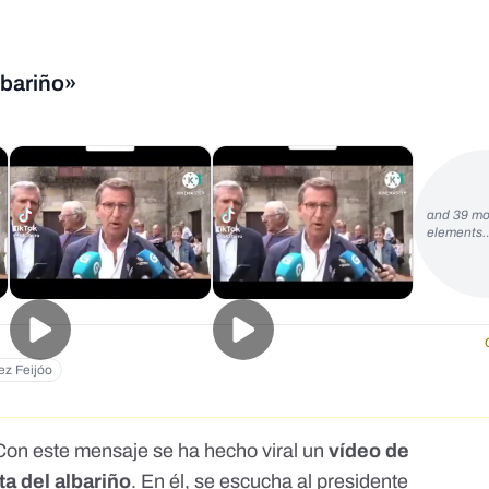
lbariño»
and 39 mo
elements
ez Feijóo
". Con este mensaje se ha
hecho viral
un
vídeo de
ta del albariño
. En él, se escucha al presidente