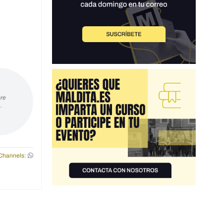
re
…
Channels: