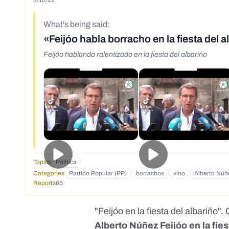
8/10/22
What's being said:
«Feijóo habla borracho en la fiesta del a
Feijóo hablando ralentizado en la fiesta del albariño
Topics
Política
Categories
Partido Popular (PP)
borrachos
vino
Alberto Núñ
Reports
65
"Feijóo en la fiesta del albariño
Alberto Núñez Feijóo en la fies