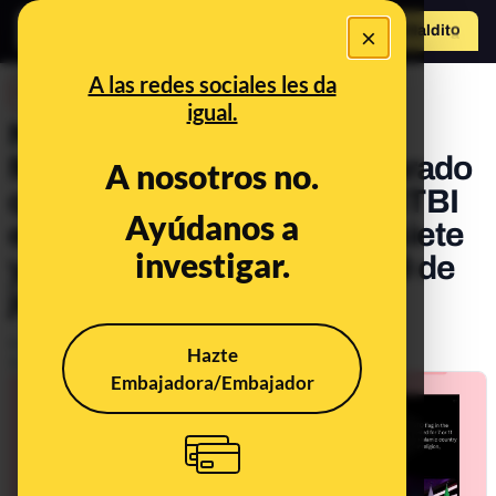
×
Hazte Maldit
o
Abrir menú
A las redes sociales les da
DESINFO
igual.
No, ningún "portavoz del
Mundial de Catar" ha declarado
A nosotros no.
que enseñar la bandera LGTBI
Ayúdanos a
estará penado con "entre siete
investigar.
y once años de cárcel" a 29 de
junio de 2022*
Publicado el
Jun 28, 2022, 2:12:33 PM
Hazte
Actualizado el
Jul 4, 2022, 8:57:00 AM
Embajadora/Embajador