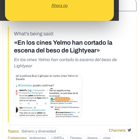
SHARE:
Ahora no
6/30/22
What's being said:
«En los cines Yelmo han cortado la
escena del beso de Lightyear»
En los cines Yelmo han cortado la escena del beso de
Lightyear
Channels:
Topics
Género y diversidad
Categories
lesbianas
LGBTI+
Disney
besos
cine