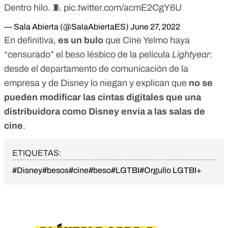
Dentro hilo. 🧵
pic.twitter.com/acmE2CgY6U
— Sala Abierta (@SalaAbiertaES)
June 27, 2022
En definitiva,
es un bulo
que Cine Yelmo haya
“censurado” el beso lésbico de la película
Lightyear
:
desde el departamento de comunicación de la
empresa y de Disney lo niegan y explican que
no se
pueden modificar las cintas digitales que una
distribuidora como Disney envía a las salas de
cine
.
ETIQUETAS:
#Disney
#besos
#cine
#beso
#LGTBI
#Orgullo LGTBI+