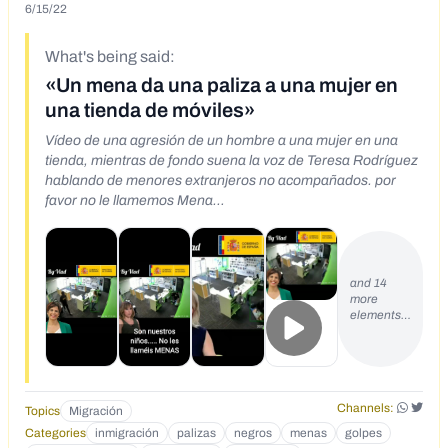
6/15/22
What's being said:
«Un mena da una paliza a una mujer en
una tienda de móviles»
Vídeo de una agresión de un hombre a una mujer en una
tienda, mientras de fondo suena la voz de Teresa Rodríguez
hablando de menores extranjeros no acompañados. por
favor no le llamemos Mena
https://x.com/Juanjoluna18/status/1623993108223389696
and 14
more
elements…
Channels:
Topics
Migración
Categories
inmigración
palizas
negros
menas
golpes