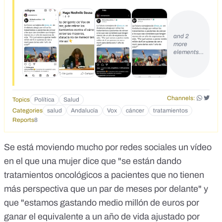
se van a morir para darles solo 1 año de vida?"&nbsp;
<br>https://twitter.com/voxjerezfra/status/15280651244555
63265<br>https://www.tiktok.com/@fachasfree1/video/7100
521358630587653?_t=8SWyozmSaAA&amp;_r=1</div>
and 2
more
elements…
Channels:
Topics
Política
Salud
Categories
salud
Andalucía
Vox
cáncer
tratamientos
Reports
8
Se está moviendo mucho por redes sociales un vídeo
en el que una mujer dice que "
se están dando
tratamientos oncológicos a pacientes que no tienen
más perspectiva que un par de meses por delante
" y
que "estamos gastando medio millón de euros por
ganar el equivalente a un año de vida ajustado por