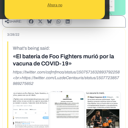
Ahora no
SHARE:
3/28/22
What's being said:
«El batería de Foo Fighters murió por la
vacuna de COVID-19»
https://twitter.com/cafmfmca/status/1507571632893792258
<br>https://twitter.com/LuzdeCentauris/status/1507723857
989275652