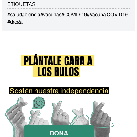
ETIQUETAS:
#salud
#ciencia
#vacunas
#COVID-19
#Vacuna COVID19
#droga