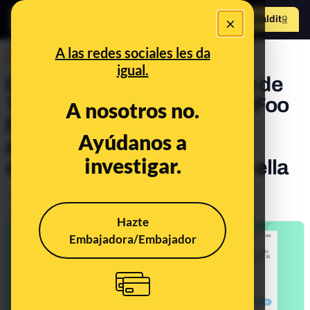
×
Hazte Maldit
o
Abrir menú
A las redes sociales les da
DESINFO
igual.
Qué sabemos de la muerte de
Taylor Hawkins, batería de Foo
A nosotros no.
Fighters, y cómo los
Ayúdanos a
antivacunas se intentan
investigar.
aprovechar sin pruebas de ella
Ciencia
Salud
Publicado el
Mar 28, 2022, 2:21:04 PM
Hazte
Embajadora/Embajador