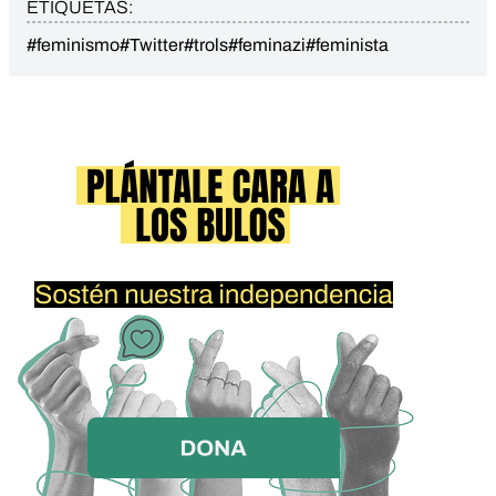
ETIQUETAS:
#feminismo
#Twitter
#trols
#feminazi
#feminista