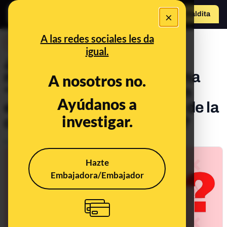
×
Hazte Maldit
a
Abrir menú
A las redes sociales les da
DESINFO
igual.
¿Qué sabemos sobre los
mensajes que alertan de una
A nosotros no.
“cacería en Madrid” y piden
Ayúdanos a
evitar determinadas zonas de la
investigar.
capital este fin de semana?
Publicado el
Feb 10, 2022, 7:06:37 PM
Hazte
Embajadora/Embajador