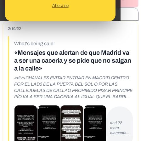
Ahora no
SHARE:
2/10/22
What's being said:
«Mensajes que alertan de que Madrid va
a ser una caceria y se pide que no salgan
a la calle»
<div>CHAVALES EVITAR ENTRAR EN MADRID CENTRO
POR EL LAD0 DE LA PUERTA DEL SOL O POR LAS
CALLEJUELAS DE CALLAO PROHIBIDO PISAR PRINCIPE
PÍO VA A SER UNA CACERIA AL IGUAL QUE EL BARRIO
DEL CARMEN ESPAÑA VA A SER LATINOAMÉRICA POR
UN DÍA PATRIA Y QUE DIOS OS GUÍE CUIDENSE MI
GENTE TENGAN CUIDADO&nbsp;</div>
and 22
more
elements…