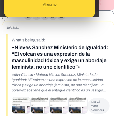
Ahora no
SHARE:
10/18/21
What's being said:
«Nieves Sanchez Ministerio de Igualdad:
“El volcan es una expresion de la
masculinidad tóxica y exige un abordaje
feminista, no uno científico”»
<div>Ciencia / Materia Nieves Sanchez, Ministerio de
Igualdad: “El volcan es una expresion de la masculinidad
tóxica y exige un abordaje feminista, no uno científico” La
portavoz sostiene que el enfoque cientifico es un vestigio
patriarcal y que solo una óptica de género pondrá fin al
desastre&nbsp;</div>
and 13
more
elements…