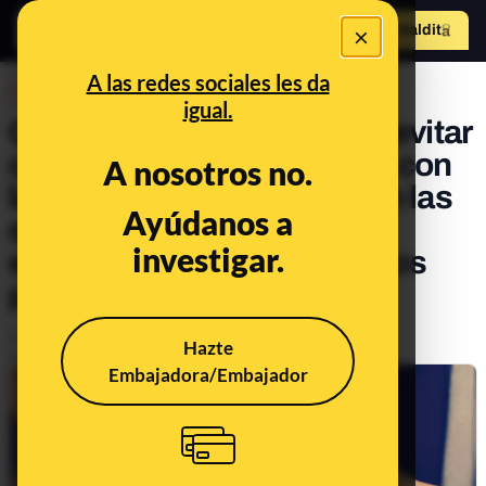
×
Hazte Maldit
o
Abrir menú
A las redes sociales les da
DESINFO
igual.
Qué es el 'vishing' y cómo evitar
caer en este timo: cuidado con
A nosotros no.
las llamadas telefónicas en las
Ayúdanos a
que se hacen pasar por
investigar.
empresas para pedirte datos
personales o bancarios
Publicado el
Nov 17, 2020, 7:06:00 PM
Hazte
Actualizado el
Jun 20, 2022, 8:03:00 AM
Embajadora/Embajador