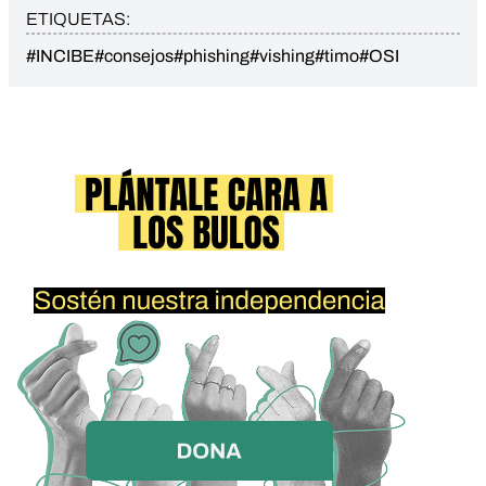
ETIQUETAS:
#INCIBE
#consejos
#phishing
#vishing
#timo
#OSI